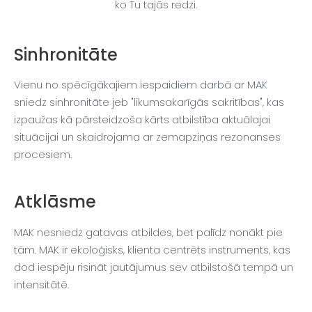
ko Tu tajās redzi.
Sinhronitāte
Vienu no spēcīgākajiem iespaidiem darbā ar MAK
sniedz sinhronitāte jeb "likumsakarīgās sakritības", kas
izpaužas kā pārsteidzoša kārts atbilstība aktuālajai
situācijai un skaidrojama ar zemapziņas rezonanses
procesiem.
Atklāsme
MAK nesniedz gatavas atbildes, bet palīdz nonākt pie
tām. MAK ir ekoloģisks, klienta centrēts instruments, kas
dod iespēju risināt jautājumus sev atbilstošā tempā un
intensitātē.