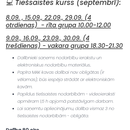
💻 Tiešsaistes kurss (septembrī):
8.09. , 15.09., 22.09., 29.09. (4
otrdienas) - rīta grupa 10.00-12.00
9.09., 16.09., 23.09., 30.09. (4
trešdienas) - vakara grupa 18.30-21.30
Dalībnieki saņems nodarbību ierakstu un
elektroniskus nodarbību materiālus..
Papīra MAK kavas dalībai nav obligātas (ir
vēlamas); būs iespēja strādāt ar elektroniskām
kavām.
Papildus tiešsaistes nodarbībām - videoieraksti
apmēram 1,5 h apjomā patstāvīgam darbam.
Lai saņemtu apliecinājumu, dalība vismaz 3 no
tiešsaistes nodarbībām - obligāta.