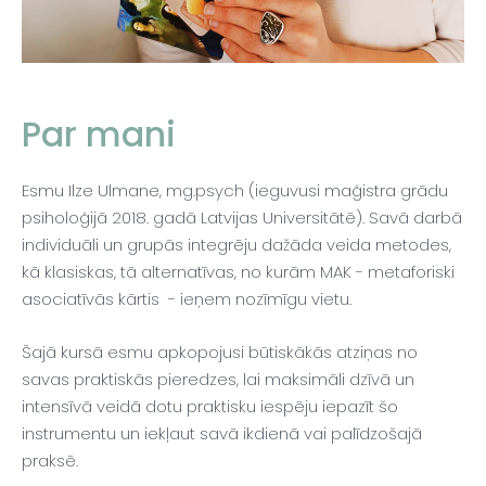
Par mani
Esmu Ilze Ulmane, mg.psych (ieguvusi maģistra grādu
psiholoģijā 2018. gadā Latvijas Universitātē). Savā darbā
individuāli un grupās integrēju dažāda veida metodes,
kā klasiskas, tā alternatīvas, no kurām MAK - metaforiski
asociatīvās kārtis - ieņem nozīmīgu vietu.
Šajā kursā esmu apkopojusi būtiskākās atziņas no
savas praktiskās pieredzes, lai maksimāli dzīvā un
intensīvā veidā dotu praktisku iespēju iepazīt šo
instrumentu un iekļaut savā ikdienā vai palīdzošajā
praksē.