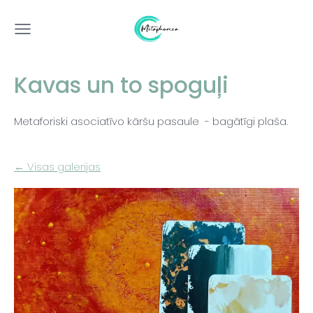
Kavas un to spoguļi
Metaforiski asociatīvo kāršu pasaule - bagātīgi plaša.
Visas galerijas