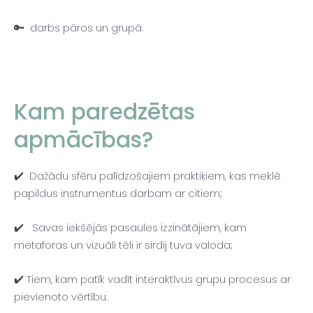
🔑 darbs pāros un grupā.
Kam paredzētas
apmācības?
✔️ Dažādu sfēru palīdzošajiem praktiķiem, kas meklē
papildus instrumentus darbam ar citiem;
✔️ Savas iekšējās pasaules izzinātājiem, kam
metaforas un vizuāli tēli ir sirdij tuva valoda;
✔️ Tiem, kam patīk vadīt interaktīvus grupu procesus ar
pievienoto vērtību.