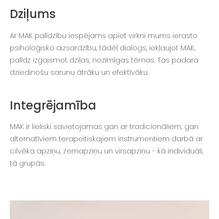
Dziļums
Ar MAK palīdzību iespējams apiet virkni mums ierasto
psiholoģisko aizsardzību, tādēļ dialogs, iekļaujot MAK,
palīdz izgaismot dziļas, nozīmīgas tēmas. Tas padara
dziedinošu sarunu ātrāku un efektīvāku.
Integrējamība
MAK ir lieliski savietojamas gan ar tradicionāliem, gan
alternatīviem terapeitiskajiem instrumentiem darbā ar
cilvēka apziņu, zemapziņu un virsapziņu - kā individuāli,
tā grupās.