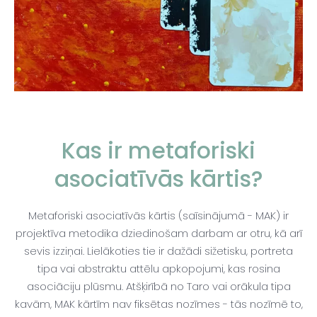
Kas ir metaforiski
asociatīvās kārtis?
Metaforiski asociatīvās kārtis (saīsinājumā - MAK) ir
projektīva metodika dziedinošam darbam ar otru, kā arī
sevis izziņai. Lielākoties tie ir dažādi sižetisku, portreta
tipa vai abstraktu attēlu apkopojumi, kas rosina
asociāciju plūsmu. Atšķirībā no Taro vai orākula tipa
kavām, MAK kārtīm nav fiksētas nozīmes - tās nozīmē to,