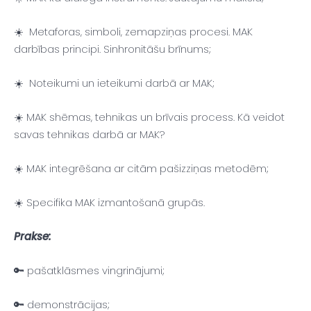
☀️ Metaforas, simboli, zemapziņas procesi. MAK
darbības principi. Sinhronitāšu brīnums;
☀️ Noteikumi un ieteikumi darbā ar MAK;
☀️ MAK shēmas, tehnikas un brīvais process. Kā veidot
savas tehnikas darbā ar MAK?
☀️ MAK integrēšana ar citām pašizziņas metodēm;
☀️ Specifika MAK izmantošanā grupās.
Prakse:
🔑 pašatklāsmes vingrinājumi;
🔑 demonstrācijas;