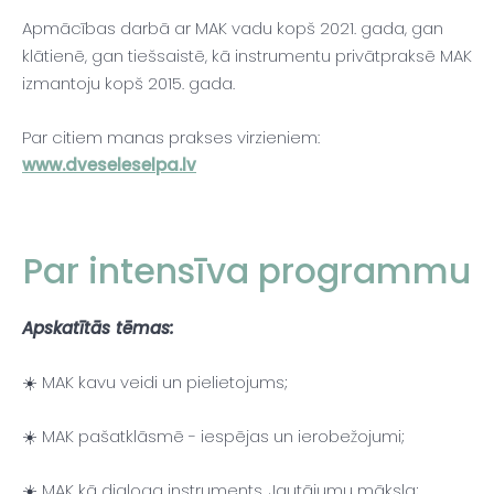
Apmācības darbā ar MAK vadu kopš 2021. gada, gan
klātienē, gan tiešsaistē, kā instrumentu privātpraksē MAK
izmantoju kopš 2015. gada.
Par citiem manas prakses virzieniem:
www.dveseleselpa.lv
Par intensīva programmu
Apskatītās tēmas:
☀️
MAK kavu veidi un pielietojums;
☀️ MAK pašatklāsmē - iespējas un ierobežojumi;
☀️ MAK kā dialoga instruments. Jautājumu māksla;