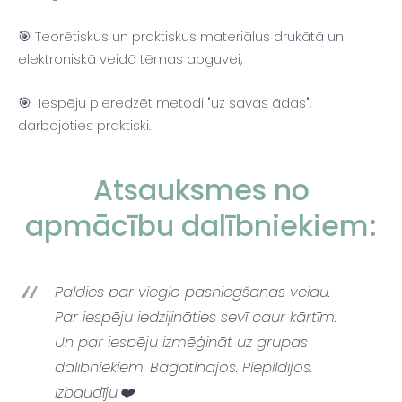
🎯 Teorētiskus un praktiskus materiālus drukātā un
elektroniskā veidā tēmas apguvei;
🎯 Iespēju pieredzēt metodi "uz savas ādas",
darbojoties praktiski.
Atsauksmes no
apmācību dalībniekiem:
Paldies par vieglo pasniegšanas veidu.
Par iespēju iedziļināties sevī caur kārtīm.
Un par iespēju izmēģināt uz grupas
dalībniekiem. Bagātinājos. Piepildījos.
Izbaudīju.❤️